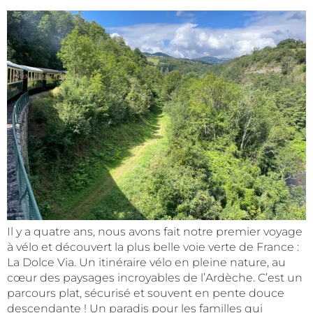
Il y a quatre ans, nous avons fait notre premier voyage
à vélo et découvert la plus belle voie verte de France :
La Dolce Via. Un itinéraire vélo en pleine nature, au
cœur des paysages incroyables de l’Ardèche. C’est un
parcours plat, sécurisé et souvent en pente douce
descendante ! Un paradis pour les familles qui