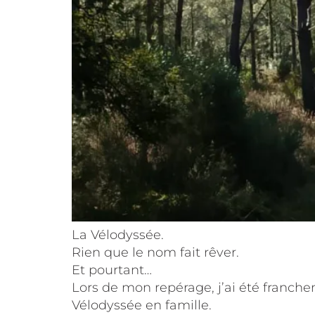
La Vélodyssée.
Rien que le nom fait rêver.
Et pourtant…
Lors de mon repérage, j’ai été franchem
Vélodyssée en famille.